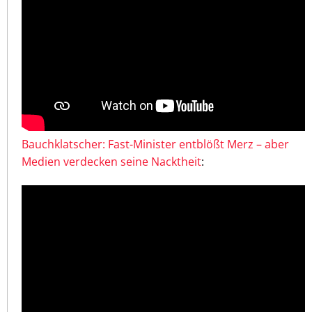
Bauchklatscher: Fast-Minister entblößt Merz – aber
Medien verdecken seine Nacktheit
: