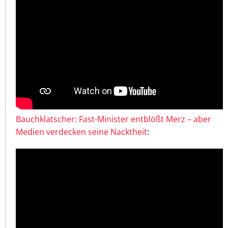
Bauchklatscher: Fast-Minister entblößt Merz – aber
Medien verdecken seine Nacktheit
: