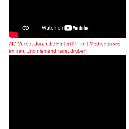
AfD-Verbot durch die Hintertür – mit Methoden wie
im Iran. Und niemand redet drüber
: