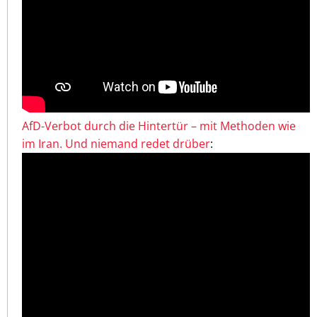
AfD-Verbot durch die Hintertür – mit Methoden wie
im Iran. Und niemand redet drüber
: