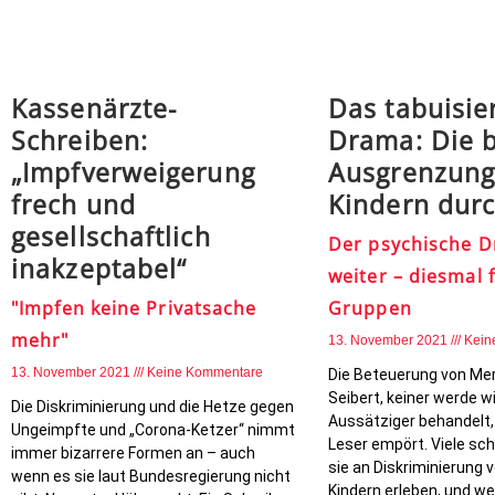
Kassenärzte-
Das tabuisie
Schreiben:
Drama: Die b
„Impfverweigerung
Ausgrenzung
frech und
Kindern dur
gesellschaftlich
Der psychische Dr
inakzeptabel“
weiter – diesmal 
"Impfen keine Privatsache
Gruppen
mehr"
13. November 2021
Kein
13. November 2021
Keine Kommentare
Die Beteuerung von Me
Seibert, keiner werde wi
Die Diskriminierung und die Hetze gegen
Aussätziger behandelt,
Ungeimpfte und „Corona-Ketzer“ nimmt
Leser empört. Viele sc
immer bizarrere Formen an – auch
sie an Diskriminierung
wenn es sie laut Bundesregierung nicht
Kindern erleben, und we