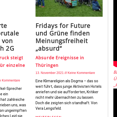
rte
Fridays for Future
rutale
und Grüne finden
 von
Meinungsfreiheit
ch 2G
„absurd“
uck steigt
Absurde Ereignisse in
für einzelne
Thüringen
B
13. November 2021
Keine Kommentare
Ü
e Kommentare
Eine Klimareligion als Dogma – das so
„
weit führt, dass junge Aktivisten Hotels
rkel-Sprecher
anriefen und sie aufforderten, Kritiker
e ein
nicht mehr übernachten zu lassen.
 hat zahlreiche
Doch die zeigten sich standhaft. Von
hrieben uns, was
Vera Lengsfeld.
 von ungeimpften
lches Leid sie