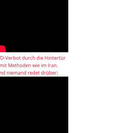
fD-Verbot durch die Hintertür
 mit Methoden wie im Iran.
nd niemand redet drüber
: