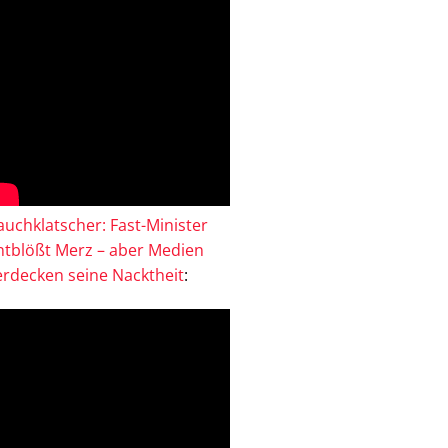
auchklatscher: Fast-Minister
ntblößt Merz – aber Medien
erdecken seine Nacktheit
: