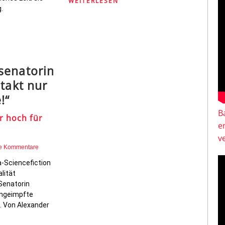
WEITERLESEN
.
senatorin
ntakt nur
!“
B
r hoch für
e
v
e Kommentare
-Sciencefiction
lität
Senatorin
ungeimpfte
. Von Alexander