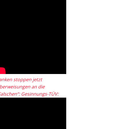
anken stoppen jetzt
berweisungen an die
Falschen“: Gesinnungs-TÜV: