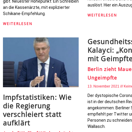
gibt. Neuester Höhepunkt: Ein Schreiben
auslöst. Hier ein Auszug
an die Kassenärzte, mit explizierter
Schikane-Empfehlung.
WEITERLESEN
WEITERLESEN
Gesundheits
Kalayci: „Ko
mit Geimpfte
Berlin zieht Maue
Ungeimpfte
13. November 2021
Kein
Impfstatistiken: Wie
Der dystopische Corona
ist in der deutschen Rea
die Regierung
angekommen: Berliner 
verschleiert statt
empfiehlt per Twitter 
Personen zu schneiden
aufklärt
Wallasch.