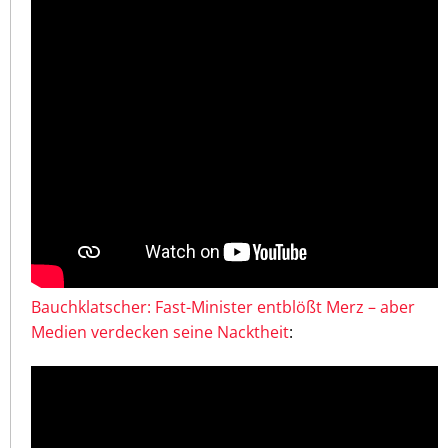
Bauchklatscher: Fast-Minister entblößt Merz – aber
Medien verdecken seine Nacktheit
: