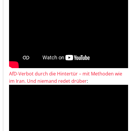
AfD-Verbot durch die Hintertür – mit Methoden wie
im Iran. Und niemand redet drüber
: