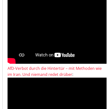
AfD-Verbot durch die Hintertür – mit Methoden wie
im Iran. Und niemand redet drüber
: