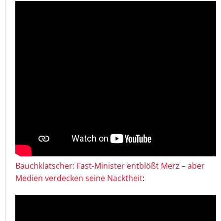
Bauchklatscher: Fast-Minister entblößt Merz – aber
Medien verdecken seine Nacktheit
: