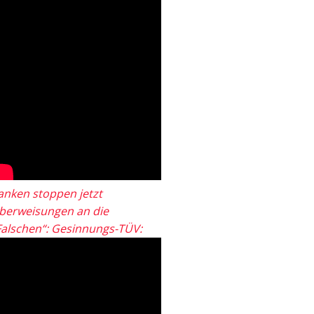
anken stoppen jetzt
berweisungen an die
Falschen“: Gesinnungs-TÜV: