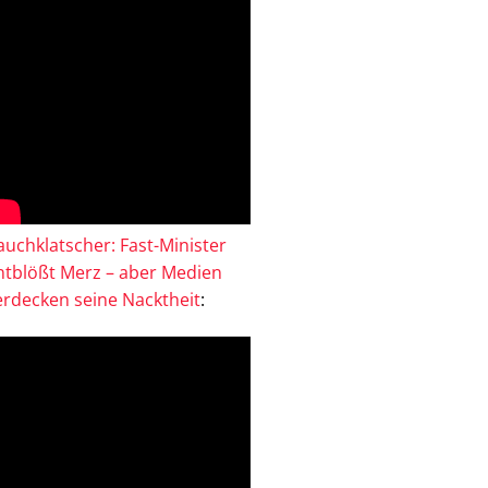
auchklatscher: Fast-Minister
ntblößt Merz – aber Medien
erdecken seine Nacktheit
: