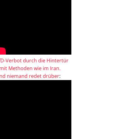
fD-Verbot durch die Hintertür
 mit Methoden wie im Iran.
nd niemand redet drüber
: