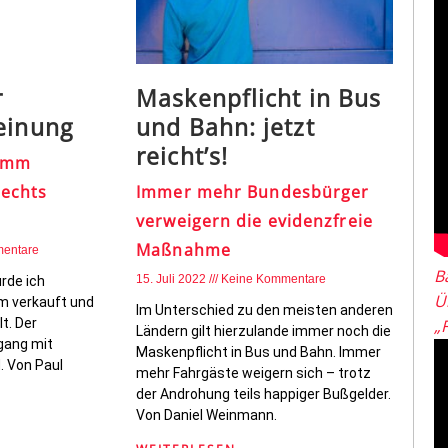
r
Maskenpflicht in Bus
einung
und Bahn: jetzt
reicht’s!
dumm
rechts
Immer mehr Bundesbürger
verweigern die evidenzfreie
Maßnahme
entare
B
15. Juli 2022
Keine Kommentare
rde ich
Ü
mm verkauft und
Im Unterschied zu den meisten anderen
t. Der
„
Ländern gilt hierzulande immer noch die
gang mit
Maskenpflicht in Bus und Bahn. Immer
d. Von Paul
mehr Fahrgäste weigern sich – trotz
der Androhung teils happiger Bußgelder.
Von Daniel Weinmann.