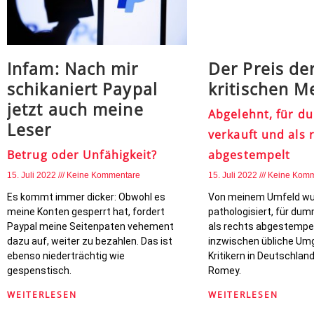
Infam: Nach mir
Der Preis de
schikaniert Paypal
kritischen M
jetzt auch meine
Abgelehnt, für 
Leser
verkauft und als 
Betrug oder Unfähigkeit?
abgestempelt
15. Juli 2022
Keine Kommentare
15. Juli 2022
Keine Komm
Es kommt immer dicker: Obwohl es
Von meinem Umfeld wu
meine Konten gesperrt hat, fordert
pathologisiert, für du
Paypal meine Seitenpaten vehement
als rechts abgestempel
dazu auf, weiter zu bezahlen. Das ist
inzwischen übliche Um
ebenso niederträchtig wie
Kritikern in Deutschlan
gespenstisch.
Romey.
WEITERLESEN
WEITERLESEN