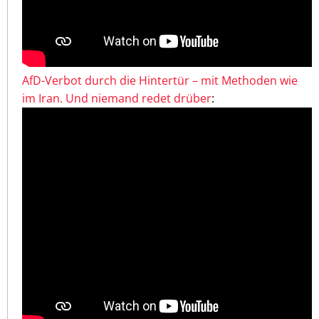
AfD-Verbot durch die Hintertür – mit Methoden wie
im Iran. Und niemand redet drüber
: