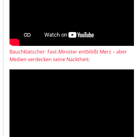
Bauchklatscher: Fast-Minister entblößt Merz – aber
Medien verdecken seine Nacktheit
: