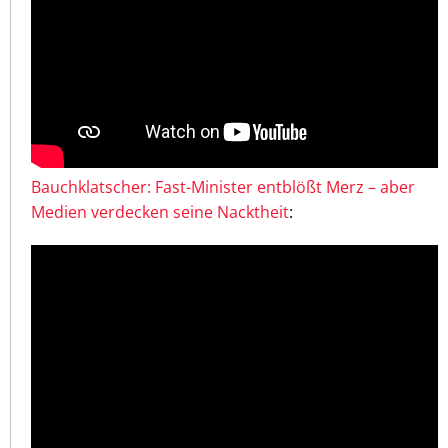
Bauchklatscher: Fast-Minister entblößt Merz – aber
Medien verdecken seine Nacktheit
: