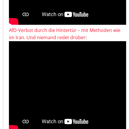
AfD-Verbot durch die Hintertür – mit Methoden wie
im Iran. Und niemand redet drüber
: