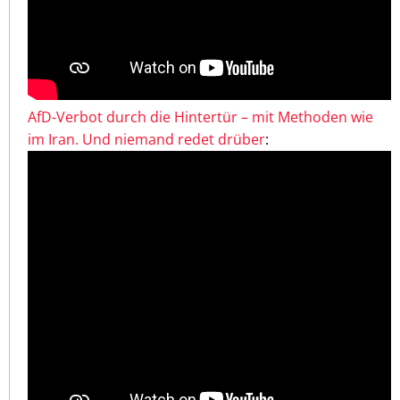
AfD-Verbot durch die Hintertür – mit Methoden wie
im Iran. Und niemand redet drüber
: