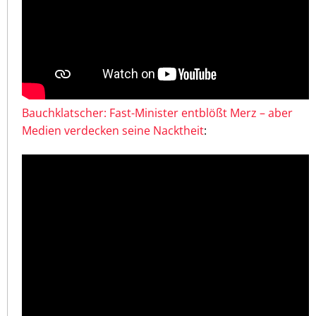
Bauchklatscher: Fast-Minister entblößt Merz – aber
Medien verdecken seine Nacktheit
: