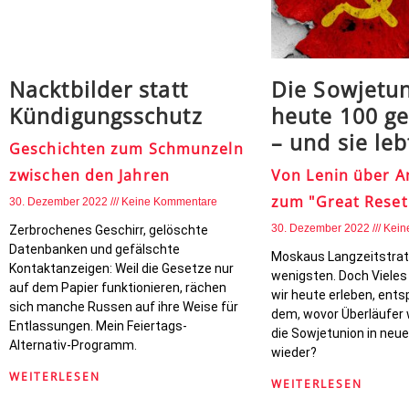
Nacktbilder statt
Die Sowjetu
Kündigungsschutz
heute 100 g
– und sie leb
Geschichten zum Schmunzeln
zwischen den Jahren
Von Lenin über 
zum "Great Reset
30. Dezember 2022
Keine Kommentare
30. Dezember 2022
Kein
Zerbrochenes Geschirr, gelöschte
Datenbanken und gefälschte
Moskaus Langzeitstrat
Kontaktanzeigen: Weil die Gesetze nur
wenigsten. Doch Vieles
auf dem Papier funktionieren, rächen
wir heute erleben, ents
sich manche Russen auf ihre Weise für
dem, wovor Überläufer
Entlassungen. Mein Feiertags-
die Sowjetunion in ne
Alternativ-Programm.
wieder?
WEITERLESEN
WEITERLESEN