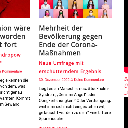
nion wäre
Mehrheit der
eworden
Bevölkerung gegen
t fort
Ende der Corona-
Maßnahmen
Andropow
"
Neue Umfrage mit
erschütterndem Ergebnis
e Kommentare
B
30. Dezember 2022
Keine Kommentare
egie kennen die
Ü
 von dem, was
Liegt es an Masochismus, Stockholm-
pricht genau
„
Syndrom, „German Angst“ oder
 warnten. Kommt
Obrigkeitshörigkeit? Oder Verdrängung,
uem Gewand
weil man sich nicht eingestehen will,
getäuscht worden zu sein? Eine bittere
Spurensuche.