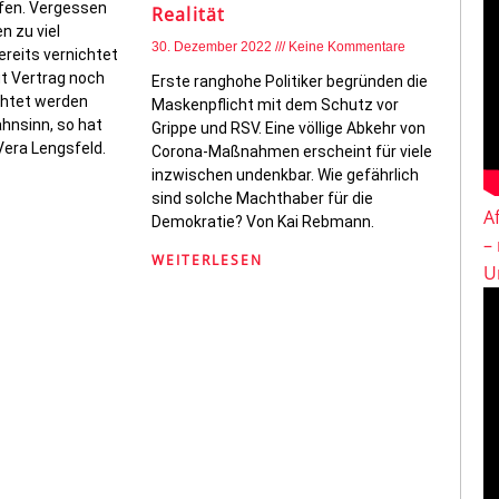
lfen. Vergessen
Realität
n zu viel
30. Dezember 2022
Keine Kommentare
ereits vernichtet
ut Vertrag noch
Erste ranghohe Politiker begründen die
ichtet werden
Maskenpflicht mit dem Schutz vor
hnsinn, so hat
Grippe und RSV. Eine völlige Abkehr von
era Lengsfeld.
Corona-Maßnahmen erscheint für viele
inzwischen undenkbar. Wie gefährlich
sind solche Machthaber für die
A
Demokratie? Von Kai Rebmann.
–
WEITERLESEN
U