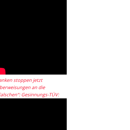
anken stoppen jetzt
berweisungen an die
Falschen“: Gesinnungs-TÜV: