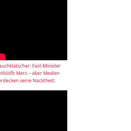
auchklatscher: Fast-Minister
ntblößt Merz – aber Medien
erdecken seine Nacktheit
: