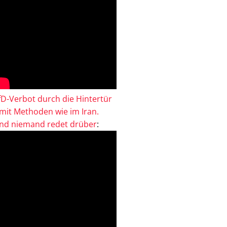
fD-Verbot durch die Hintertür
 mit Methoden wie im Iran.
nd niemand redet drüber
: