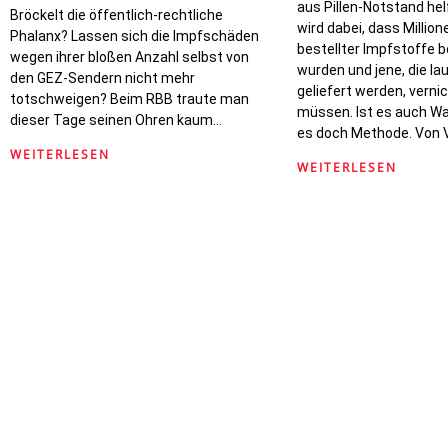
aus Pillen-Notstand he
Bröckelt die öffentlich-rechtliche
wird dabei, dass Millione
Phalanx? Lassen sich die Impfschäden
bestellter Impfstoffe b
wegen ihrer bloßen Anzahl selbst von
wurden und jene, die la
den GEZ-Sendern nicht mehr
geliefert werden, vern
totschweigen? Beim RBB traute man
müssen. Ist es auch Wa
dieser Tage seinen Ohren kaum…
es doch Methode. Von V
WEITERLESEN
WEITERLESEN