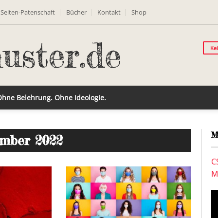
Seiten-Patenschaft
Bücher
Kontakt
Shop
Ke
 Ohne Belehrung. Ohne Ideologie.
M
ember 2022
C
M