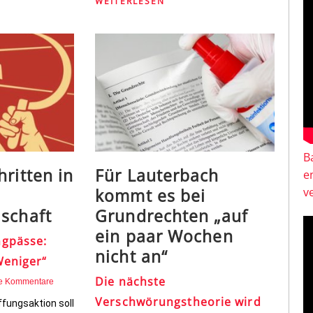
WEITERLESEN
B
hritten in
Für Lauterbach
e
kommt es bei
v
schaft
Grundrechten „auf
ein paar Wochen
gpässe:
nicht an“
Weniger“
Die nächste
e Kommentare
Verschwörungstheorie wird
ffungsaktion soll