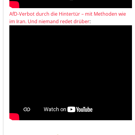
AfD-Verbot durch die Hintertür – mit Methoden wie
im Iran. Und niemand redet drüber
: