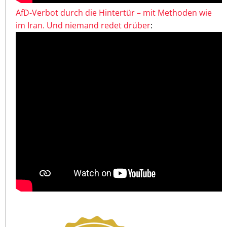
AfD-Verbot durch die Hintertür – mit Methoden wie
im Iran. Und niemand redet drüber
: