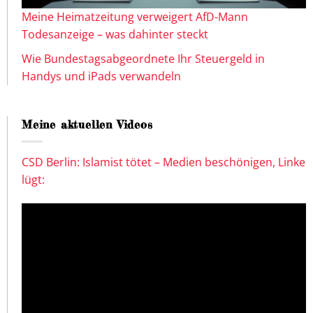
Meine Heimatzeitung verweigert AfD-Mann
Todesanzeige – was dahinter steckt
Wie Bundestagsabgeordnete Ihr Steuergeld in
Handys und iPads verwandeln
Meine aktuellen Videos
CSD Berlin: Islamist tötet – Medien beschönigen, Linke
lügt: