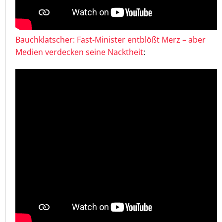
Bauchklatscher: Fast-Minister entblößt Merz – aber
Medien verdecken seine Nacktheit
: