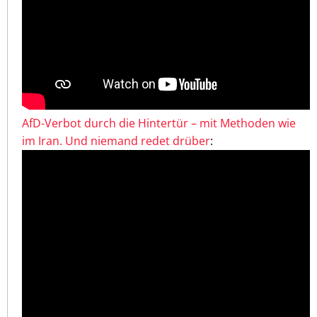
AfD-Verbot durch die Hintertür – mit Methoden wie
im Iran. Und niemand redet drüber
: