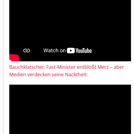
Bauchklatscher: Fast-Minister entblößt Merz – aber
Medien verdecken seine Nacktheit
: