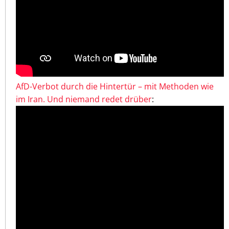
AfD-Verbot durch die Hintertür – mit Methoden wie
im Iran. Und niemand redet drüber
: