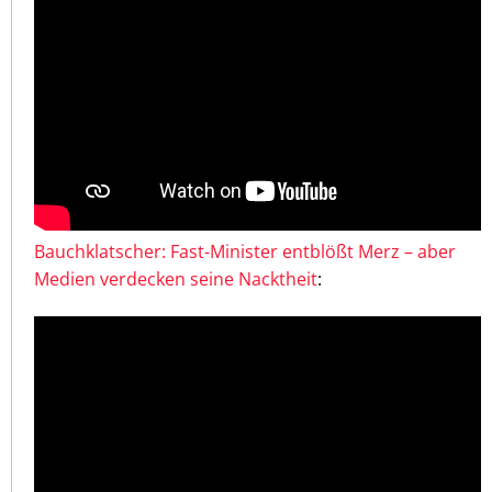
Bauchklatscher: Fast-Minister entblößt Merz – aber
Medien verdecken seine Nacktheit
: