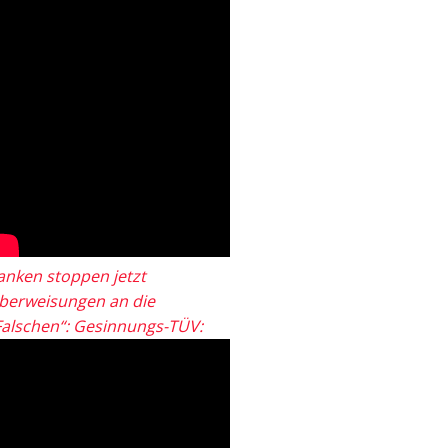
anken stoppen jetzt
berweisungen an die
Falschen“: Gesinnungs-TÜV: