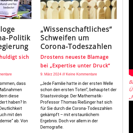
loge
„Wissenschaftliches“
a-Politik
Schweifen um
egierung
Corona-Todeszahlen
huldigt sich
Drostens neueste Blamage
bei „Expertise unter Druck“
mentare
9. März 2024
Keine Kommentare
B
 kommen, dass
„Jede Familie hatte in der ersten Welle
Ü
e Maßnahmen
schon den ersten Toten“, behauptet der
dern diese
Staatsvirologe. Der Mathematik-
„
dert haben? In
Professor Thomas Rießinger hat sich
Deutlichkeit
für Sie durch die Corona-Todeszahlen
uch mit den
gekämpft – mit erstaunlichem
demie“ ab. Von
Ergebnis. Doch vor allem in der
Demografie.