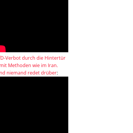
fD-Verbot durch die Hintertür
 mit Methoden wie im Iran.
nd niemand redet drüber
: