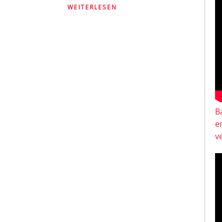
WEITERLESEN
B
e
v