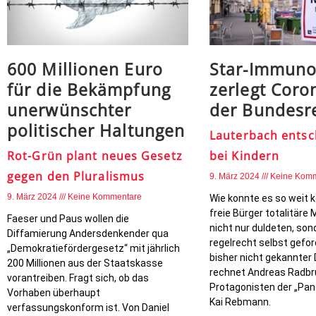
600 Millionen Euro
Star-Immuno
für die Bekämpfung
zerlegt Coron
unerwünschter
der Bundesr
politischer Haltungen
Lauterbach entsc
Rot-Grün plant neues Gesetz
bei Kindern
gegen den Pluralismus
9. März 2024
Keine Kom
9. März 2024
Keine Kommentare
Wie konnte es so weit
freie Bürger totalitär
Faeser und Paus wollen die
nicht nur duldeten, son
Diffamierung Andersdenkender qua
regelrecht selbst gefor
„Demokratiefördergesetz“ mit jährlich
bisher nicht gekannter 
200 Millionen aus der Staatskasse
rechnet Andreas Radbr
vorantreiben. Fragt sich, ob das
Protagonisten der „Pan
Vorhaben überhaupt
Kai Rebmann.
verfassungskonform ist. Von Daniel