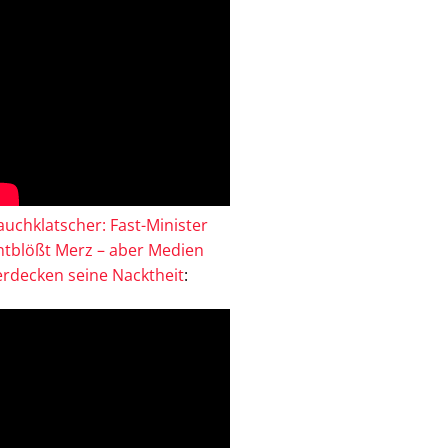
auchklatscher: Fast-Minister
ntblößt Merz – aber Medien
erdecken seine Nacktheit
: