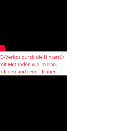
fD-Verbot durch die Hintertür
 mit Methoden wie im Iran.
nd niemand redet drüber
: