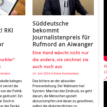
Süddeutsche
! RKI
bekommt
Journalistenpreis für
or
Rufmord an Aiwanger
Eine Hand wäscht nicht nur
urbler"
die andere, sie zeichnet sie
B
t
auch noch aus
Ü
mentare
14. Juni 2024
Keine Kommentare
„
kolle belegen:
Das bittere an der absurden
t verriet die
Preisverleihung: Der Wahnsinn hat
von der Politik
System. Man hat den Eindruck, es geht
e gedruckt. Ein
darum, die Menschen gezielt
l. Doch in
abzustumpfen und daran zu gewöhnen,
ter der Decke
selbst die dicksten Kröten zu