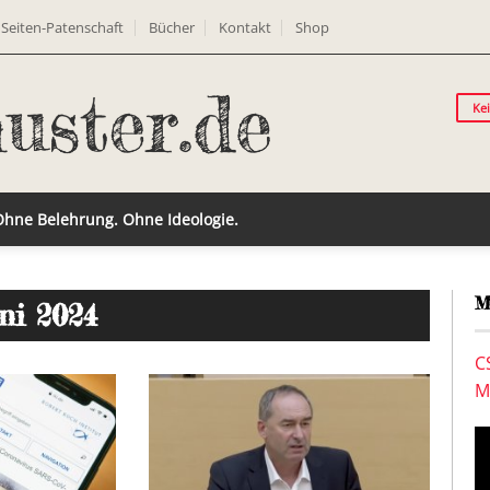
Seiten-Patenschaft
Bücher
Kontakt
Shop
Ke
 Ohne Belehrung. Ohne Ideologie.
M
uni 2024
C
M