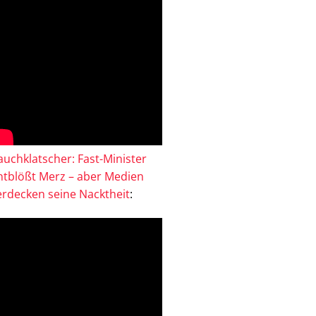
auchklatscher: Fast-Minister
ntblößt Merz – aber Medien
erdecken seine Nacktheit
: