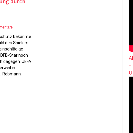
rung durch
mentare
schutz bekannte
ild des Spielers
 einschlägige
 DFB-Star noch
A
ch dagegen. UEFA
–
rweil in
U
ai Rebmann.