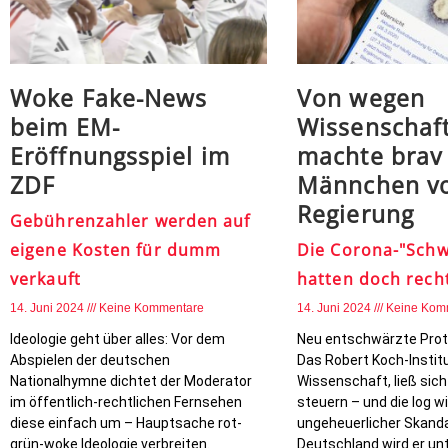
Woke Fake-News
Von wegen
beim EM-
Wissenschaft
Eröffnungsspiel im
machte brav
ZDF
Männchen v
Regierung
Gebührenzahler werden auf
eigene Kosten für dumm
Die Corona-"Schw
verkauft
hatten doch rech
14. Juni 2024
Keine Kommentare
14. Juni 2024
Keine Kom
Ideologie geht über alles: Vor dem
Neu entschwärzte Proto
Abspielen der deutschen
Das Robert Koch-Institu
Nationalhymne dichtet der Moderator
Wissenschaft, ließ sich 
im öffentlich-rechtlichen Fernsehen
steuern – und die log wi
diese einfach um – Hauptsache rot-
ungeheuerlicher Skanda
grün-woke Ideologie verbreiten.
Deutschland wird er un