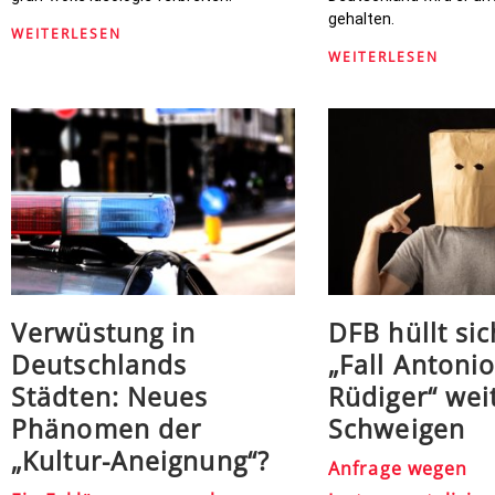
gehalten.
WEITERLESEN
WEITERLESEN
Verwüstung in
DFB hüllt si
Deutschlands
„Fall Antoni
Städten: Neues
Rüdiger“ weit
Phänomen der
Schweigen
„Kultur-Aneignung“?
Anfrage wegen