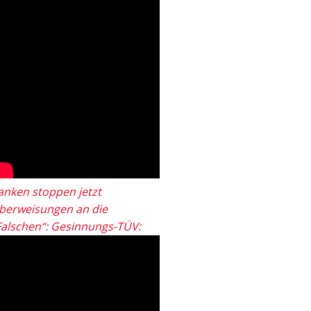
anken stoppen jetzt
berweisungen an die
Falschen“: Gesinnungs-TÜV: