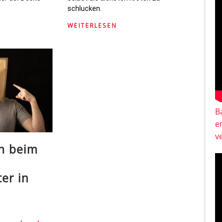
schlucken.
WEITERLESEN
B
e
v
ch beim
o
er in