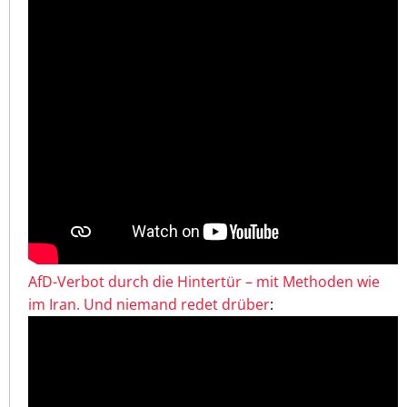
AfD-Verbot durch die Hintertür – mit Methoden wie
im Iran. Und niemand redet drüber
: