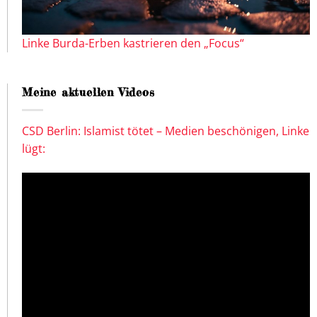
Linke Burda-Erben kastrieren den „Focus“
Meine aktuellen Videos
CSD Berlin: Islamist tötet – Medien beschönigen, Linke
lügt: