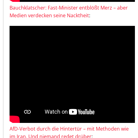
Bauchklatscher: Fast-Minister entblößt Merz – aber
Medien verdecken seine Nacktheit
:
AfD-Verbot durch die Hintertür – mit Methoden wie
im Iran. Und niemand redet drüber
: