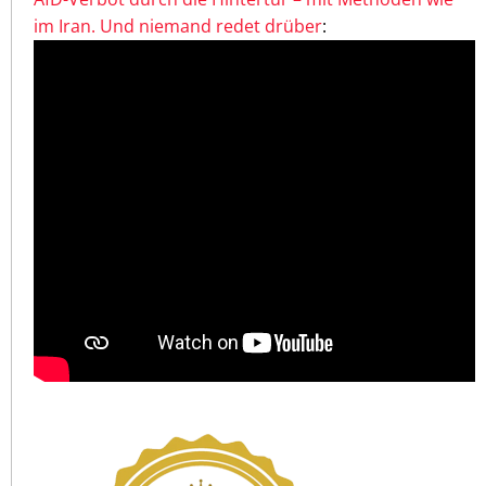
im Iran. Und niemand redet drüber
: