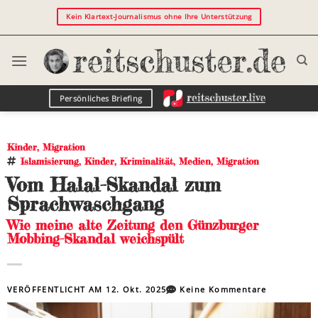
Kein Klartext-Journalismus ohne Ihre Unterstützung
Persönliches Briefing
Kinder
,
Migration
Islamisierung
,
Kinder
,
Kriminalität
,
Medien
,
Migration
Vom Halal-Skandal zum
Sprachwaschgang
Wie meine alte Zeitung den Günzburger
Mobbing-Skandal weichspült
VERÖFFENTLICHT AM
12. Okt. 2025
Keine Kommentare