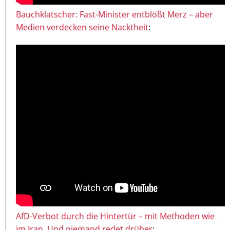
Bauchklatscher: Fast-Minister entblößt Merz – aber
Medien verdecken seine Nacktheit
:
AfD-Verbot durch die Hintertür – mit Methoden wie
im Iran. Und niemand redet drüber
: