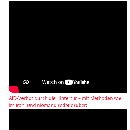
AfD-Verbot durch die Hintertür – mit Methoden wie
im Iran. Und niemand redet drüber
: