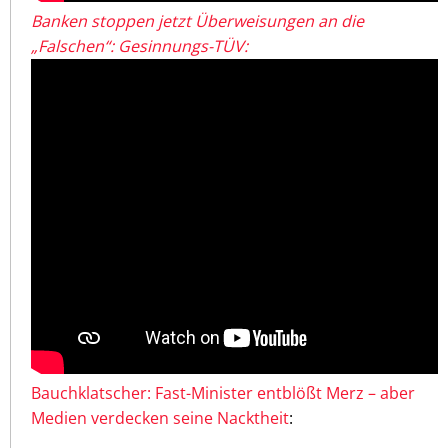
Banken stoppen jetzt Überweisungen an die
„Falschen“: Gesinnungs-TÜV:
Bauchklatscher: Fast-Minister entblößt Merz – aber
Medien verdecken seine Nacktheit
: