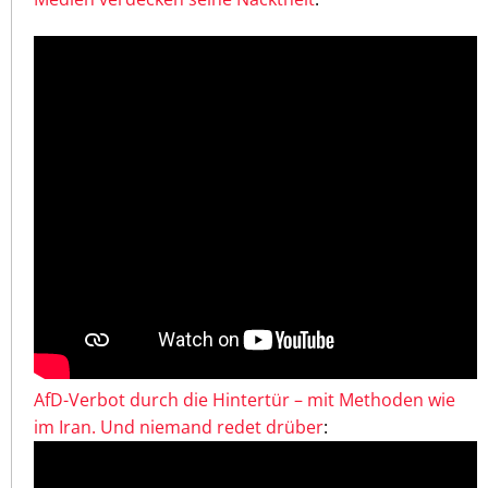
AfD-Verbot durch die Hintertür – mit Methoden wie
im Iran. Und niemand redet drüber
: