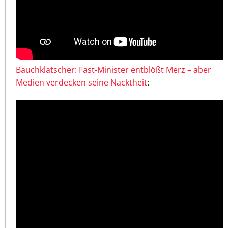
Bauchklatscher: Fast-Minister entblößt Merz – aber
Medien verdecken seine Nacktheit
: