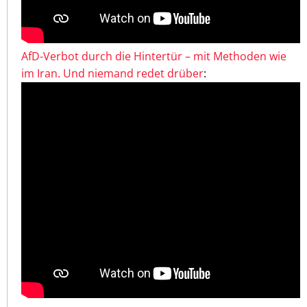
AfD-Verbot durch die Hintertür – mit Methoden wie
im Iran. Und niemand redet drüber
: