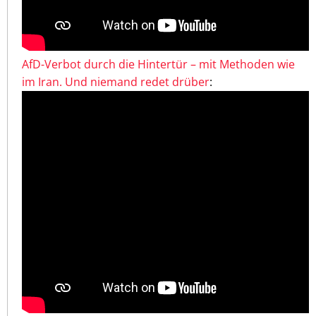
AfD-Verbot durch die Hintertür – mit Methoden wie
im Iran. Und niemand redet drüber
: