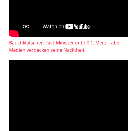
Bauchklatscher: Fast-Minister entblößt Merz – aber
Medien verdecken seine Nacktheit
: