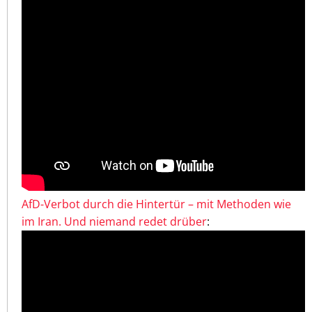
AfD-Verbot durch die Hintertür – mit Methoden wie
im Iran. Und niemand redet drüber
: