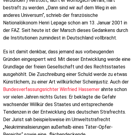
verbunden“) verstößt, läuft er womöglich Gefahr, hart
bestraft zu werden. „Dann sind wir auf dem Weg in ein
anderes Universum“, schrieb der französische
Nationalökonom Henri Lepage schon am 13. Januar 2001 in
der FAZ. Seit heute ist der Marsch dieses Gedankens durch
die Institutionen zumindest in Deutschland vollbracht.
Es ist damit denkbar, dass jemand aus vorbeugenden
Gründen eingesperrt wird. Mit dieser Entwicklung werde eine
Grundlage der freien Gesellschaft und des Rechtsstaates
ausgehöhlt. Die Zuschreibung einer Schuld werde zu etwas
Künstlichem, zu einer Art willkürlicher Scheinjustiz. Auch der
Bundesverfassungsrichter Winfried Hassemer
ahnte schon
vor vielen Jahren nichts Gutes: Er beklagte die Gefahr
wachsender Willkür des Staates und entsprechende
Tendenzen in der Entwicklung des deutschen Strafrechts.
Der Jurist sah beispielsweise im Umweltstrafrecht
„Neukriminalisierungen außerhalb eines Täter-Opfer-
Bereichs“ sowie eine „flächendeckende