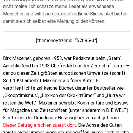
nicht meine. Ich schätze meine Leser als erwachsene
Menschen und will ihnen unterschiedliche Blickwinkel bieten,
damit sie sich selbst eine Meinung bilden können.
[themoneytizer id=“57085-3″]
Dirk Maxeiner, geboren 1953, war Redakteur beim „Stern“.
Anschließend bis 1993 Chefredakteur der Zeitschrift natur –
der zu dieser Zeit größten europäischen Umweltzeitschrift.
Seit 1993 arbeitet Maxeiner als freier Autor. Er
veröffentlichte zahlreiche Bücher, darunter Bestseller wie
„Ökooptimismus“, „Lexikon der Öko-Irrtümer“ und „Hurra wir
retten die Welt“. Maxeiner schreibt Kommentare und Essays
für Magazine und Zeitschriften (unter anderem in DIE WELT).
Er ist einer der Gründungs-Herausgeber von achgut.com.
Dieser Beitrag erschien zuerst dort.
Die Achse des Guten
zeigte bisher immer, wenn ich angegriffen wurde, vorbildliche