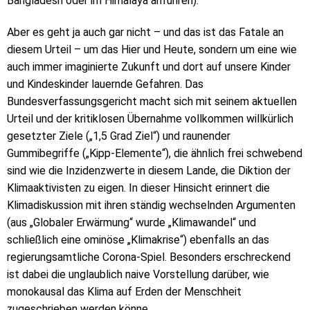
Bangladesh oder im Himalaya anführen).
Aber es geht ja auch gar nicht – und das ist das Fatale an
diesem Urteil – um das Hier und Heute, sondern um eine wie
auch immer imaginierte Zukunft und dort auf unsere Kinder
und Kindeskinder lauernde Gefahren. Das
Bundesverfassungsgericht macht sich mit seinem aktuellen
Urteil und der kritiklosen Übernahme vollkommen willkürlich
gesetzter Ziele („1,5 Grad Ziel“) und raunender
Gummibegriffe („Kipp-Elemente“), die ähnlich frei schwebend
sind wie die Inzidenzwerte in diesem Lande, die Diktion der
Klimaaktivisten zu eigen. In dieser Hinsicht erinnert die
Klimadiskussion mit ihren ständig wechselnden Argumenten
(aus „Globaler Erwärmung“ wurde „Klimawandel“ und
schließlich eine ominöse „Klimakrise“) ebenfalls an das
regierungsamtliche Corona-Spiel. Besonders erschreckend
ist dabei die unglaublich naive Vorstellung darüber, wie
monokausal das Klima auf Erden der Menschheit
zugeschrieben werden könne.