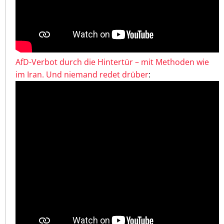
AfD-Verbot durch die Hintertür – mit Methoden wie
im Iran. Und niemand redet drüber
: