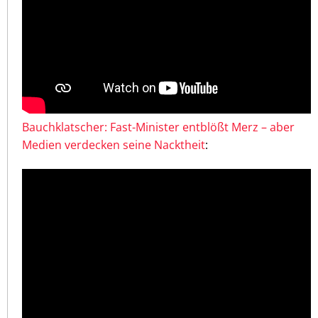
Bauchklatscher: Fast-Minister entblößt Merz – aber
Medien verdecken seine Nacktheit
: