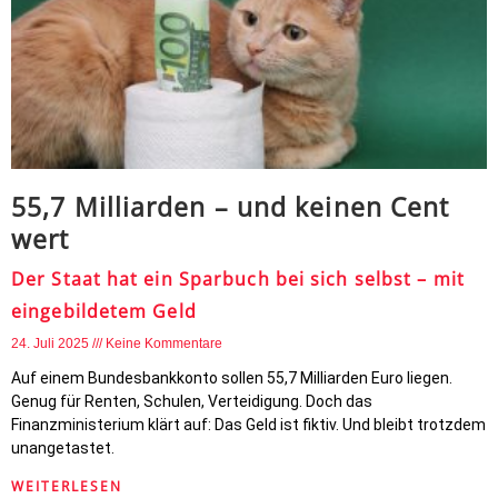
55,7 Milliarden – und keinen Cent
wert
Der Staat hat ein Sparbuch bei sich selbst – mit
eingebildetem Geld
24. Juli 2025
Keine Kommentare
Auf einem Bundesbankkonto sollen 55,7 Milliarden Euro liegen.
Genug für Renten, Schulen, Verteidigung. Doch das
Finanzministerium klärt auf: Das Geld ist fiktiv. Und bleibt trotzdem
unangetastet.
WEITERLESEN