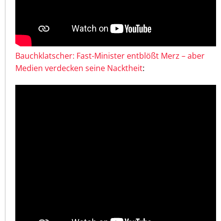
Bauchklatscher: Fast-Minister entblößt Merz – aber
Medien verdecken seine Nacktheit
: