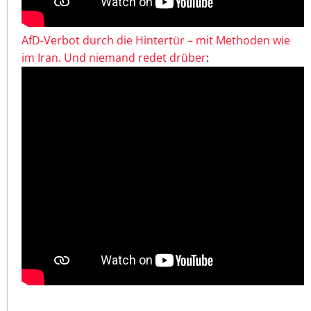
AfD-Verbot durch die Hintertür – mit Methoden wie
im Iran. Und niemand redet drüber
: