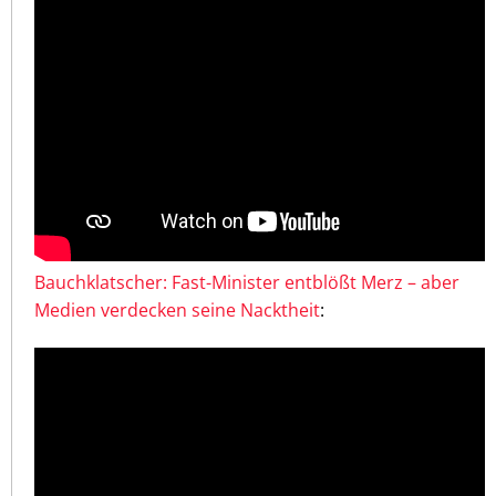
Bauchklatscher: Fast-Minister entblößt Merz – aber
Medien verdecken seine Nacktheit
: