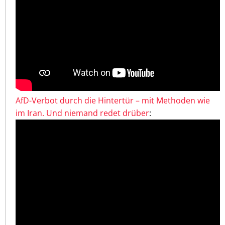
AfD-Verbot durch die Hintertür – mit Methoden wie
im Iran. Und niemand redet drüber
: