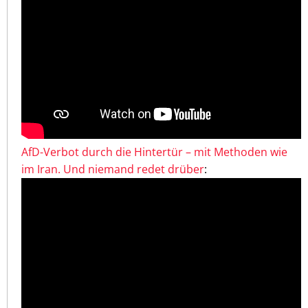
AfD-Verbot durch die Hintertür – mit Methoden wie
im Iran. Und niemand redet drüber
: