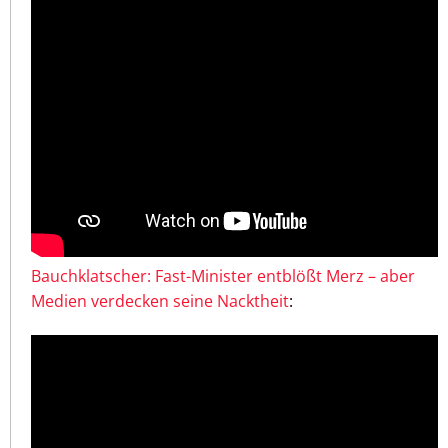
Bauchklatscher: Fast-Minister entblößt Merz – aber
Medien verdecken seine Nacktheit
: