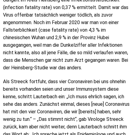
(infection fatality rate) von 0,37 % ermittelt. Damit war das
Virus offenbar tatsächlich weniger tödlich, als zuvor
angenommen. Noch im Februar 2020 war man von einer
Fallsterblichkeit (case fatality rate) von 4,3 % im
chinesischen Wuhan und 2,9 % in der Provinz Hubei
ausgegangen, weil man die Dunkelziffer aller Infektionen
nicht kannte, also all jene Fälle, die so mild verlaufen waren,
dass die Menschen gar nicht zum Arzt gegangen waren. Bei
der Heinsberg-Studie war das anders.
Als Streeck fortfuhr, dass vier Coronaviren bei uns ohnehin
bereits vorhanden seien und unser Immunsystem diese
kenne, schritt Lauterbach ein: „Ich muss ehrlich sagen, ich
sehe das anders. Zunächst einmal, dieses [neue] Coronavirus
hat mit den vier Coronaviren, die wir [bereits] haben, sehr
wenig zu tun.“ – „Das stimmt nicht“, gab Virologe Streeck
zurück, kam aber nicht weiter, denn Lauterbach schnitt ihm
das Wort ab: „Ich spreche jetzt als Epidemiologe und auch