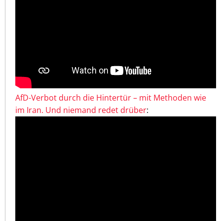
AfD-Verbot durch die Hintertür – mit Methoden wie
im Iran. Und niemand redet drüber
: