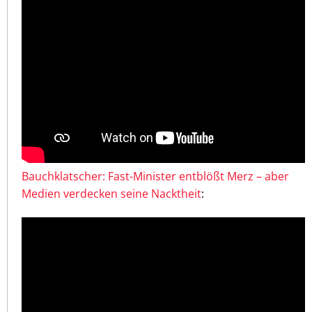
Bauchklatscher: Fast-Minister entblößt Merz – aber
Medien verdecken seine Nacktheit
: