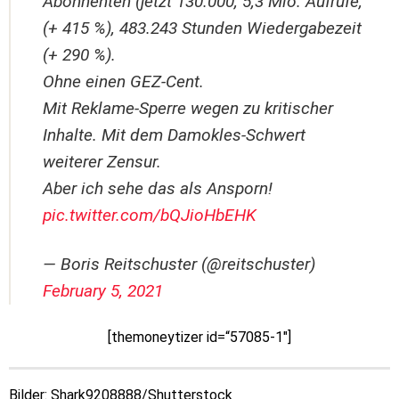
Abonnenten (jetzt 130.000, 5,3 Mio. Aufrufe,
(+ 415 %), 483.243 Stunden Wiedergabezeit
(+ 290 %).
Ohne einen GEZ-Cent.
Mit Reklame-Sperre wegen zu kritischer
Inhalte. Mit dem Damokles-Schwert
weiterer Zensur.
Aber ich sehe das als Ansporn!
pic.twitter.com/bQJioHbEHK
— Boris Reitschuster (@reitschuster)
February 5, 2021
[themoneytizer id=“57085-1″]
Bilder: Shark9208888/Shutterstock