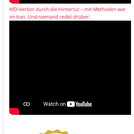
AfD-Verbot durch die Hintertür – mit Methoden wie
im Iran. Und niemand redet drüber
: