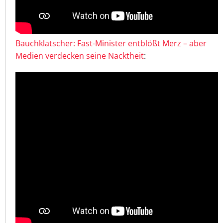
Bauchklatscher: Fast-Minister entblößt Merz – aber
Medien verdecken seine Nacktheit
: