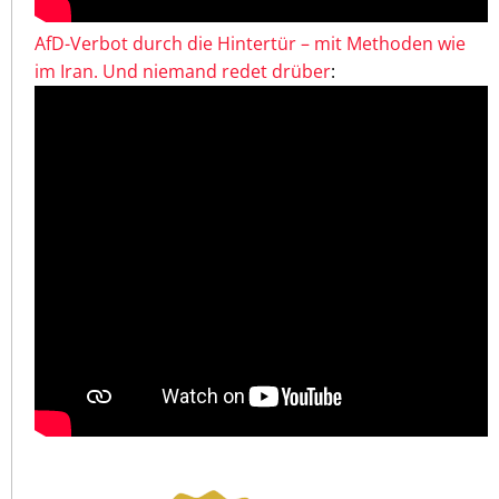
AfD-Verbot durch die Hintertür – mit Methoden wie
im Iran. Und niemand redet drüber
: