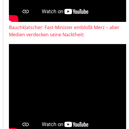
Bauchklatscher: Fast-Minister entblößt Merz – aber
Medien verdecken seine Nacktheit
: