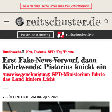
Kein Klartext-Journalismus ohne Ihre Unterstützung
Persönliches Briefing
Bundeswehr
Neu
,
Pistoris
,
SPD
,
Top-Thema
Erst Fake-News-Vorwurf, dann
Kehrtwende: Pistorius knickt ein
Ausreisegenehmigung: SPD-Ministerium führte
das Land hinters Licht
VERÖFFENTLICHT AM
08. Apr. 2026