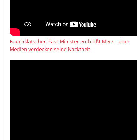
Bauchklatscher: Fast-Minister entblößt Merz – aber
Medien verdecken seine Nacktheit
: