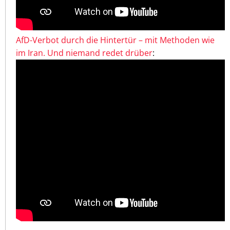
AfD-Verbot durch die Hintertür – mit Methoden wie
im Iran. Und niemand redet drüber
: