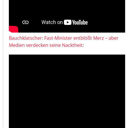
Bauchklatscher: Fast-Minister entblößt Merz – aber
Medien verdecken seine Nacktheit
: