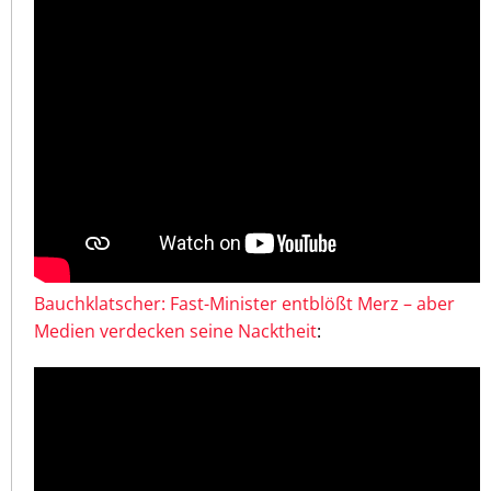
Bauchklatscher: Fast-Minister entblößt Merz – aber
Medien verdecken seine Nacktheit
: