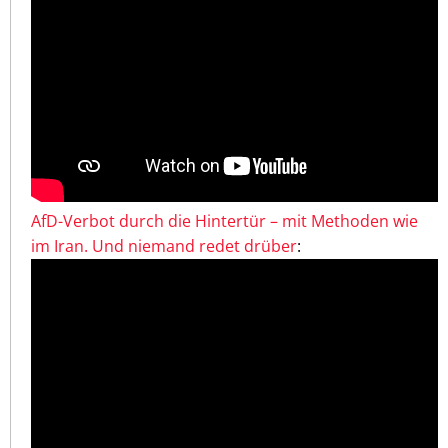
AfD-Verbot durch die Hintertür – mit Methoden wie
im Iran. Und niemand redet drüber
: