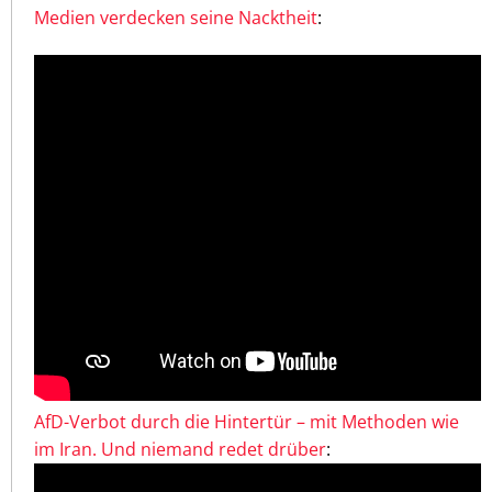
Medien verdecken seine Nacktheit
:
AfD-Verbot durch die Hintertür – mit Methoden wie
im Iran. Und niemand redet drüber
: