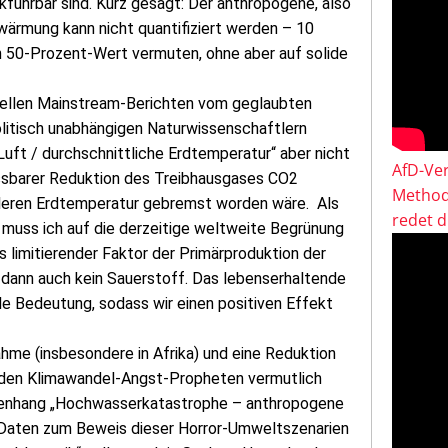
ührbar sind. Kurz gesagt: Der anthropogene, also
wärmung kann nicht quantifiziert werden – 10
 50-Prozent-Wert vermuten, ohne aber auf solide
tuellen Mainstream-Berichten vom geglaubten
itisch unabhängigen Naturwissenschaftlern
 Luft / durchschnittliche Erdtemperatur“ aber nicht
AfD-Ver
ssbarer Reduktion des Treibhausgases CO2
Method
ttleren Erdtemperatur gebremst worden wäre. Als
redet 
 muss ich auf die derzeitige weltweite Begrünung
s limitierender Faktor der Primärproduktion der
 dann auch kein Sauerstoff. Das lebenserhaltende
le Bedeutung, sodass wir einen positiven Effekt
me (insbesondere in Afrika) und eine Reduktion
 den Klimawandel-Angst-Propheten vermutlich
ammenhang „Hochwasserkatastrophe – anthropogene
 Daten zum Beweis dieser Horror-Umweltszenarien