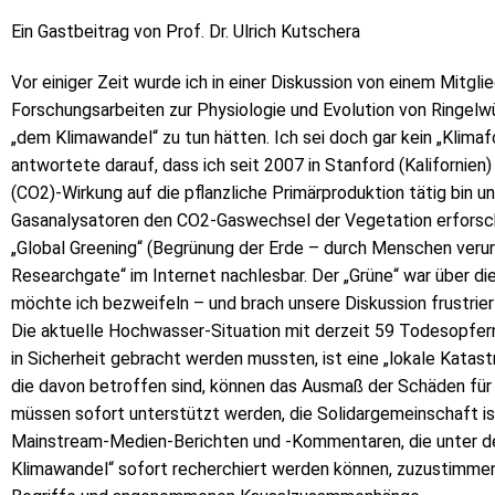
Ein Gastbeitrag von Prof. Dr. Ulrich Kutschera
Vor einiger Zeit wurde ich in einer Diskussion von einem Mitgl
Forschungsarbeiten zur Physiologie und Evolution von Ringelwü
„dem Klimawandel“ zu tun hätten. Ich sei doch gar kein „Klima
antwortete darauf, dass ich seit 2007 in Stanford (Kalifornien)
(CO2)-Wirkung auf die pflanzliche Primärproduktion tätig bin u
Gasanalysatoren den CO2-Gaswechsel der Vegetation erforsc
„Global Greening“ (Begrünung der Erde – durch Menschen verur
Researchgate“ im Internet nachlesbar. Der „Grüne“ war über die
möchte ich bezweifeln – und brach unsere Diskussion frustrier
Die aktuelle Hochwasser-Situation mit derzeit 59 Todesopfer
in Sicherheit gebracht werden mussten, ist eine „lokale Kata
die davon betroffen sind, können das Ausmaß der Schäden für 
müssen sofort unterstützt werden, die Solidargemeinschaft ist
Mainstream-Medien-Berichten und -Kommentaren, die unter d
Klimawandel“ sofort recherchiert werden können, zuzustimmen.