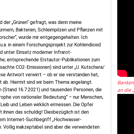
ied der „Grünen“ gefragt, was denn meine
rmern, Bakterien, Schleimpilzen und Pflanzen mit
forscher“, wurde mir entgegengehalten. Ich
 u.a. in einem Forschungsprojekt zur Kohlendioxid
nd unter Einsatz moderner Infrarot-
he; entsprechende Erstautor-Publikationen zum
sachte CO2-Emissionen) sind unter „U. Kutschera/
se Antwort verwirrt – ob er sie verstanden hat,
t ab. Hiermit sind wir beim Thema angelangt.
Banken
n (Stand 16.7.2021) und tausenden Personen, die
an die 
strophe von nationaler Bedeutung“ – nur Menschen,
Leib und Leben wirklich ermessen. Die Opfer
 ihnen das schuldig! Diesbezüglich ist den
em Internet-Suchbegriff „Hochwasser-
 Völlig inakzeptabel sind aber die verwendeten