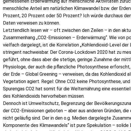
gemessenen Erderwärmung auf menschliche Aktivitäten zurückf
menschliche Anteil am natürlichen Klimawandel bzw. der Erder
Prozent, 20 Prozent oder 50 Prozent? Ich würde durchaus den
Daten verweisen zu können.
Letztendlich lesen wir – oft zwischen den Zeilen – in den ak
Zusammenhang „CO2-Emissionen – Erderwärmung“. Wie von pol
vielfach dargelegt, ist die Korrelation „Kohlendioxid-Level der
stringent nachweisbar. Der Corona-Lockdown 2020 hat zu me
geführt, ohne dass aber die stetige, geringe Zunahme der mi
Physiologe, der auch die pflanzliche Photosynthese erforscht,
der Erde – Global Greening – verweisen, da das Kohlendioxid al
Vegetation agiert. Regel: Ohne CO2 keine Photosynthese, und
Spurengas CO2 hat somit für die Welternährung eine essentiel
des Kohlendioxids hervorheben müssen.
Dennoch ist Umweltschutz, Begrenzung der Bevölkerungszunah
der CO2-Emissionen geboten – aber aus anderen Gründen, die
nicht geläufig sind. Der in den o.g. Medien dargelegte Zus
Komponente des Klimawandels“ ist pure Spekulation – solide