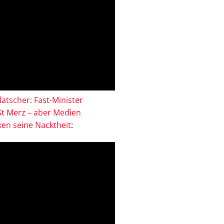
atscher: Fast-Minister
ßt Merz – aber Medien
en seine Nacktheit
: