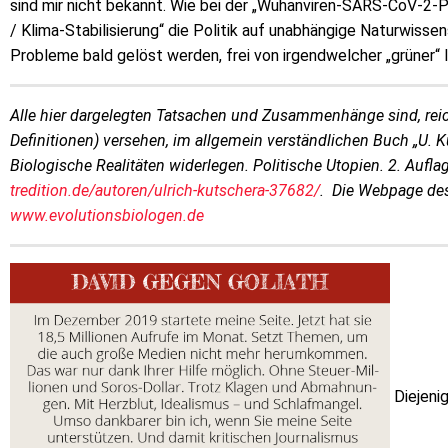
sind mir nicht bekannt. Wie bei der „Wuhanviren-SARS-CoV-2-
/ Klima-Stabilisierung“ die Politik auf unabhängige Naturwisse
Probleme bald gelöst werden, frei von irgendwelcher „grüner“ 
Alle hier dargelegten Tatsachen und Zusammenhänge sind, reichl
Definitionen) versehen, im allgemein verständlichen Buch „U.
Biologische Realitäten widerlegen. Politische Utopien. 2. Aufl
tredition.de/autoren/ulrich-kutschera-37682/
. Die Webpage des
www.evolutionsbiologen.de
Diejenig