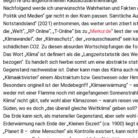
Begriffe und angenommenen Kausalzusammenhänge.
Nachfolgend werde ich unerwünschte Wahrheiten und Fakten da
Politik und Medien“ gar nicht in den Kram passen. Sämtliche 
Notstandsland“ (2021) entnommen, das weiter unten zitiert ist
die „Welt“, „RP Online“, „T-Online“ bis zu „
Merkur.de
“ liest der 
„Klimawandel“, der „Klimaschutz“, der „vorausschauend“ sein k
schädlichen CO2. Zu diesen absurden Wortschöpfungen die fol
Das Wort „Klima“ ist definiert als die „Langzeitstatistik des 
bezogen“. Es handelt sich hierbei somit um eine abstrakte stati
Gegenstand nachweisbar ist. Daher kann man das Klima auch ni
„Klimaaktivisten“ einem Abstraktum bzw. Geistwesen oder Hirnge
Besonders originell ist der Modebegriff „Klimaerwärmung“ – e
weder mit einer Flamme noch mit eingefangenen Sonnenstrahl
Klima“ nicht gibt, sehr wohl aber Klimazonen – warum reisen 
Süden, wo es doch „das überall gleiche Weltklima“ geben soll?
Die Erde kann sich, als materieller Gegenstand, aber sehr woh
Erderwärmung nach Ende der „Kleinen Eiszeit“ (ca. 1900) liegt i
„Planet B – ohne Menschen“ als Kontrolle existiert, kann nicht