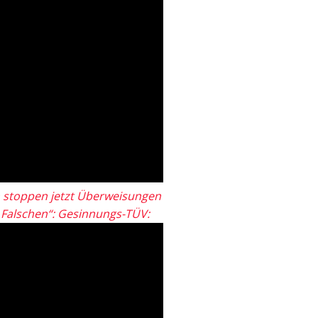
 stoppen jetzt Überweisungen
„Falschen“: Gesinnungs-TÜV: