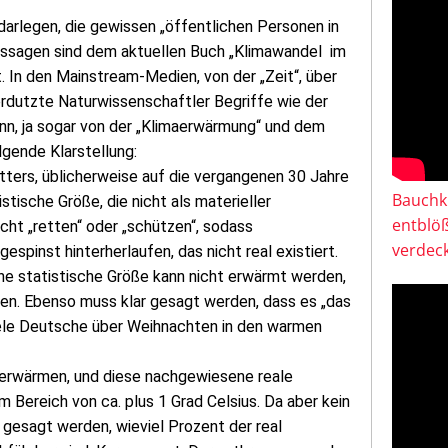
rlegen, die gewissen „öffentlichen Personen in
Aussagen sind dem aktuellen Buch „Klimawandel im
. In den Mainstream-Medien, von der „Zeit“, über
verdutzte Naturwissenschaftler Begriffe wie der
ann, ja sogar von der „Klimaerwärmung“ und dem
gende Klarstellung:
Wetters, üblicherweise auf die vergangenen 30 Jahre
Bauchkl
stische Größe, die nicht als materieller
entblö
cht „retten“ oder „schützen“, sodass
verdeck
spinst hinterherlaufen, das nicht real existiert.
ine statistische Größe kann nicht erwärmt werden,
en. Ebenso muss klar gesagt werden, dass es „das
viele Deutsche über Weihnachten in den warmen
l erwärmen, und diese nachgewiesene reale
m Bereich von ca. plus 1 Grad Celsius. Da aber kein
 gesagt werden, wieviel Prozent der real