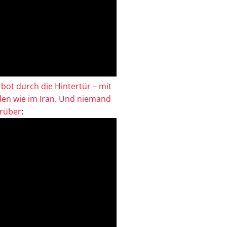
bot durch die Hintertür – mit
en wie im Iran. Und niemand
drüber
: