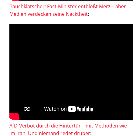
Bauchklatscher: Fast-Minister entblößt Merz – aber
Medien verdecken seine Nacktheit
:
AfD-Verbot durch die Hintertür – mit Methoden wie
im Iran. Und niemand redet drüber
: