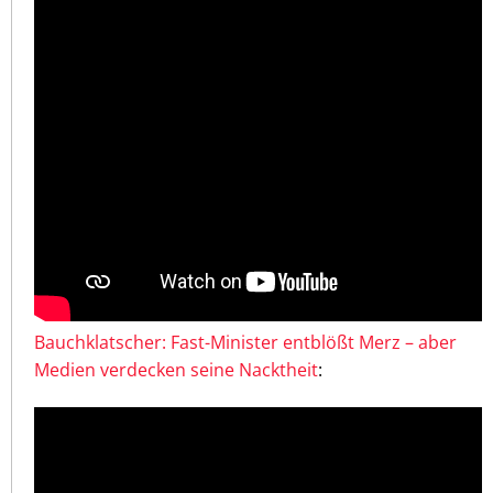
Bauchklatscher: Fast-Minister entblößt Merz – aber
Medien verdecken seine Nacktheit
: