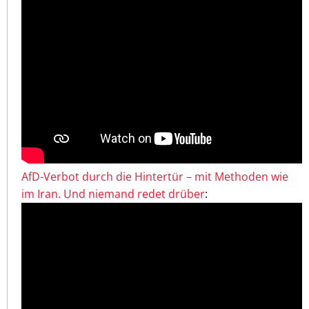
AfD-Verbot durch die Hintertür – mit Methoden wie
im Iran. Und niemand redet drüber
: