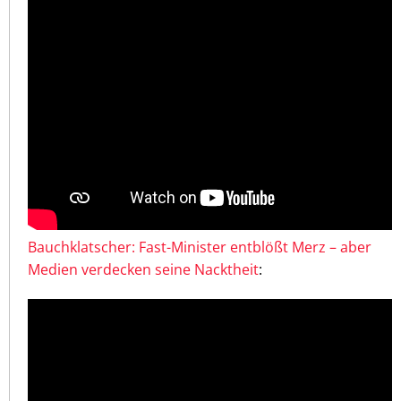
Bauchklatscher: Fast-Minister entblößt Merz – aber
Medien verdecken seine Nacktheit
: