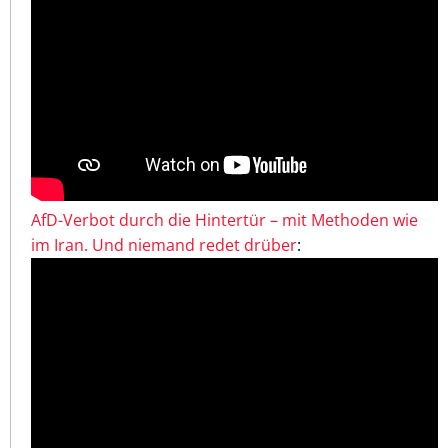
AfD-Verbot durch die Hintertür – mit Methoden wie
im Iran. Und niemand redet drüber
: