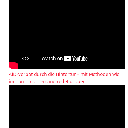
AfD-Verbot durch die Hintertür – mit Methoden wie
im Iran. Und niemand redet drüber
: