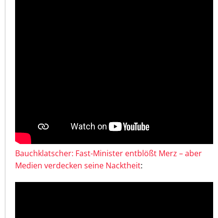
Bauchklatscher: Fast-Minister entblößt Merz – aber
Medien verdecken seine Nacktheit
: