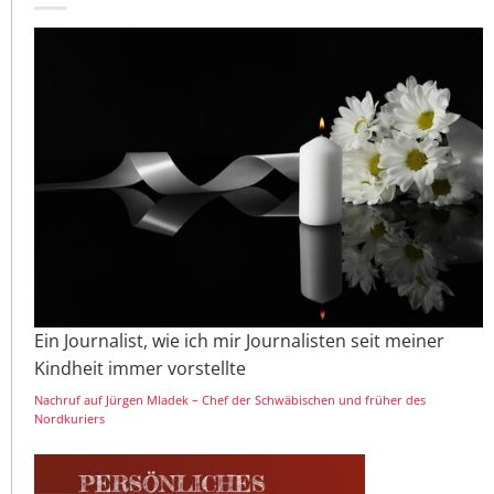
Ein Journalist, wie ich mir Journalisten seit meiner
Kindheit immer vorstellte
Nachruf auf Jürgen Mladek – Chef der Schwäbischen und früher des
Nordkuriers