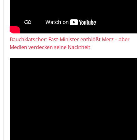
Bauchklatscher: Fast-Minister entblößt Merz – aber
Medien verdecken seine Nacktheit
: