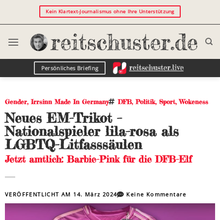
Kein Klartext-Journalismus ohne Ihre Unterstützung
Persönliches Briefing
Gender
,
Irrsinn Made In Germany
DFB
,
Politik
,
Sport
,
Wokeness
Neues EM-Trikot –
Nationalspieler lila-rosa als
LGBTQ-Litfasssäulen
Jetzt amtlich: Barbie-Pink für die DFB-Elf
VERÖFFENTLICHT AM
14. März 2024
Keine Kommentare