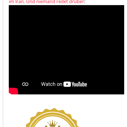
im Iran. Und niemand redet drüber
: