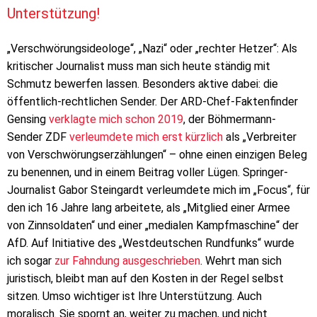
Unterstützung!
„Verschwörungsideologe“, „Nazi“ oder „rechter Hetzer“: Als
kritischer Journalist muss man sich heute ständig mit
Schmutz bewerfen lassen. Besonders aktive dabei: die
öffentlich-rechtlichen Sender. Der ARD-Chef-Faktenfinder
Gensing
verklagte mich schon 2019
, der Böhmermann-
Sender ZDF
verleumdete mich erst kürzlich
als „Verbreiter
von Verschwörungserzählungen“ – ohne einen einzigen Beleg
zu benennen, und in einem Beitrag voller Lügen. Springer-
Journalist Gabor Steingardt verleumdete mich im „Focus“, für
den ich 16 Jahre lang arbeitete, als „Mitglied einer Armee
von Zinn­soldaten“ und einer „medialen Kampf­maschine“ der
AfD. Auf Initiative des „Westdeutschen Rundfunks“ wurde
ich sogar
zur Fahndung ausgeschrieben
. Wehrt man sich
juristisch, bleibt man auf den Kosten in der Regel selbst
sitzen. Umso wichtiger ist Ihre Unterstützung. Auch
moralisch. Sie spornt an, weiter zu machen, und nicht