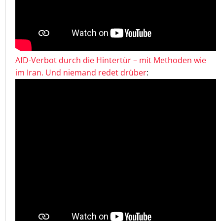
AfD-Verbot durch die Hintertür – mit Methoden wie
im Iran. Und niemand redet drüber
: