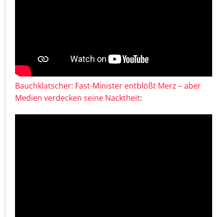
Bauchklatscher: Fast-Minister entblößt Merz – aber
Medien verdecken seine Nacktheit
: