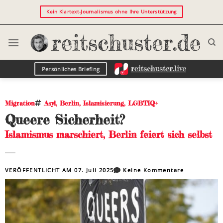
Kein Klartext-Journalismus ohne Ihre Unterstützung
Persönliches Briefing
Migration
Asyl
,
Berlin
,
Islamisierung
,
LGBTIQ+
Queere Sicherheit?
Islamismus marschiert, Berlin feiert sich selbst
VERÖFFENTLICHT AM
07. Juli 2025
Keine Kommentare