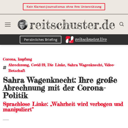
Kein Klartext-Journalismus ohne Ihre Unterstützung
Persönliches Briefing
Corona
,
Impfung
Abrechnung
,
Covid-19
,
Die Linke
,
Sahra Wagenknecht
,
Video-
Botschaft
Sahra Wagenknecht: Ihre große
Abrechnung mit der Corona-
Politik
Sprachlose Linke: „Wahrheit wird verbogen und
manipuliert“