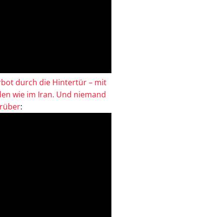
bot durch die Hintertür – mit
en wie im Iran. Und niemand
drüber
: