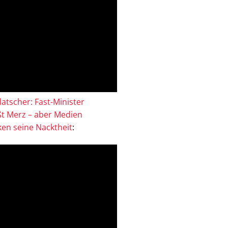
atscher: Fast-Minister
ßt Merz – aber Medien
en seine Nacktheit
: