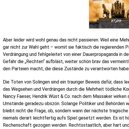
Aber leider wird wohl genau das nicht passieren. Weil eine Meh
gar nicht zur Wahl geht – womit sie faktisch die regierenden Pa
Verdrängung und fehlgeleitet von einer Dauerpropaganda in den
Gefahr die „Rechten“ aufbläst, weiter schön brav das vermeintl
den Parteien macht, die diese Zustände zu verantworten habe
Die Toten von Solingen sind ein trauriger Beweis dafür, dass 
das Wegsehen und Verdrängen durch die Mehrheit tödliche K
Nancy Faeser, Hendrik Wüst & Co. nach dem Massaker wirken 
Umstände geradezu obszön. Solange Politiker und Behörden we
bleibt nicht die Frage, ob, sondern wann der nächste tragische
niemals derart leichtfertig aufs Spiel gesetzt werden. Es ist h
Rechenschaft gezogen werden. Rechtsstaatlich, aber hart un