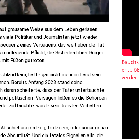
n auf grausame Weise aus dem Leben gerissen
s viele Politiker und Journalisten jetzt wieder
nsequenz eines Versagens, das weit über die Tat
grundlegende Pflicht, die Sicherheit ihrer Bürger
, mit Füßen getreten.
Bauchkl
entblö
schland kam, hätte gar nicht mehr im Land sein
verdeck
nnen. Bereits Anfang 2023 stand seine
h daran scheiterte, dass der Täter untertauchte.
 und politischem Versagen ließen es die Behörden
eder auftauchte, wurde sein dreistes Verhalten
r Abschiebung entzog, trotzdem, oder sogar genau
e Absurdität. Und ein fatales Signal an alle, die