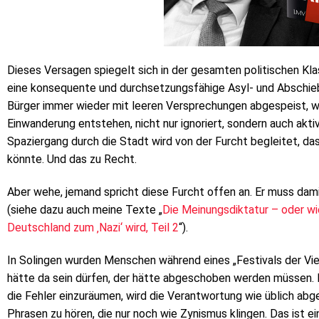
Dieses Versagen spiegelt sich in der gesamten politischen Klass
eine konsequente und durchsetzungsfähige Asyl- und Abschie
Bürger immer wieder mit leeren Versprechungen abgespeist, wä
Einwanderung entstehen, nicht nur ignoriert, sondern auch akt
Spaziergang durch die Stadt wird von der Furcht begleitet, da
könnte. Und das zu Recht.
Aber wehe, jemand spricht diese Furcht offen an. Er muss dami
(siehe dazu auch meine Texte „
Die Meinungsdiktatur – oder wi
Deutschland zum ‚Nazi
‘
wird, Teil 2
“).
In Solingen wurden Menschen während eines „Festivals der Viel
hätte da sein dürfen, der hätte abgeschoben werden müssen.
die Fehler einzuräumen, wird die Verantwortung wie üblich abge
Phrasen zu hören, die nur noch wie Zynismus klingen. Das ist ei