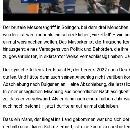
Der brutale Messerangriff in Solingen, bei dem drei Mensche
wurden, ist weit mehr als ein schrecklicher „Einzelfall“ – wie un
einmal weismachen wollen. Das Massaker ist die tragische Ko
hinausgeht: eines Versagens von Politik und Behörden, die ihre 
zu gewährleisten, in eklatanter Weise vernachlässigt haben. Ja
Der syrische Attentäter Issa al H., der bereits 2022 nach Deut
dürfen. Und hätte dann auch seinen Anschlag nicht verüben kö
Abschiebung nach Bulgarien an – eine Abschiebung, die letztlic
In einer unsäglichen Mischung aus behördlicher Nachlässigkeit
zu, dass er verschwand. Als er dann nach einem halben Jahr wi
auch noch belohnt – jetzt durfte er auf einmal dableiben.
Dass ein Mann, der illegal ins Land gekommen war und sich de
deshalb subsidiären Schutz erhielt, ist eine kaum zu überbietend