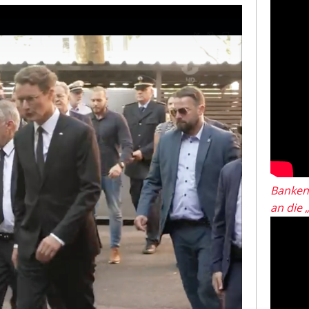
Banken
an die 