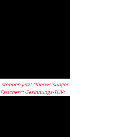
 stoppen jetzt Überweisungen
„Falschen“: Gesinnungs-TÜV: