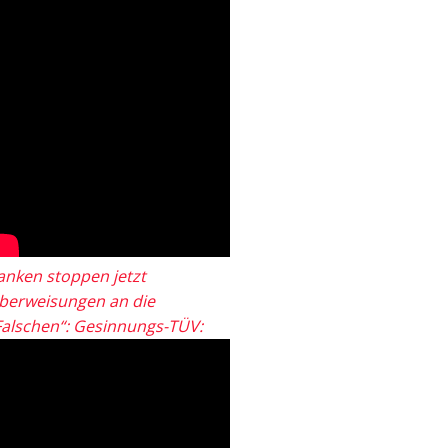
anken stoppen jetzt
berweisungen an die
Falschen“: Gesinnungs-TÜV: