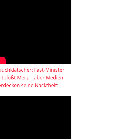
auchklatscher: Fast-Minister
ntblößt Merz – aber Medien
erdecken seine Nacktheit
: