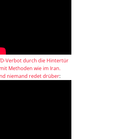
fD-Verbot durch die Hintertür
 mit Methoden wie im Iran.
nd niemand redet drüber
: