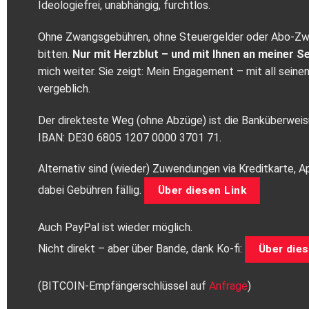
Ideologiefrei, unabhängig, furchtlos.
Ohne Zwangsgebühren, ohne Steuergelder oder Abo‑Zwa
bitten.
Nur mit Herzblut – und mit Ihnen an meiner Se
mich weiter. Sie zeigt: Mein Engagement – mit all seinen
vergeblich.
Der direkteste Weg (ohne Abzüge) ist die Banküberweis
IBAN: DE30 6805 1207 0000 3701 71.
Alternativ sind (wieder) Zuwendungen via Kreditkarte, A
dabei Gebühren fällig.
Über diesen Link
Auch PayPal ist wieder möglich.
Nicht direkt – aber über Bande, dank Ko-fi:
Über dies
(BITCOIN-Empfängerschlüssel auf
Anfrage
)