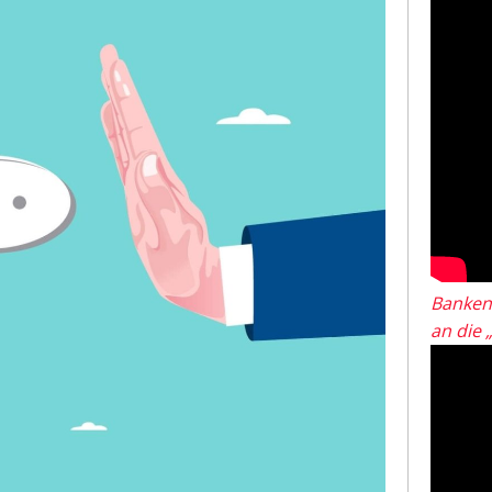
Banken
an die 