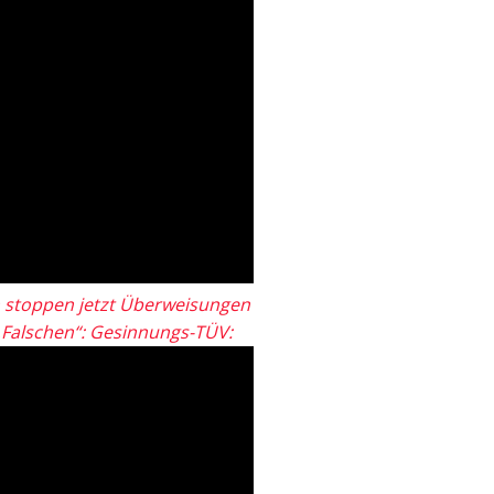
 stoppen jetzt Überweisungen
„Falschen“: Gesinnungs-TÜV: