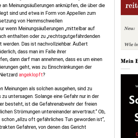
 an Meinungsäußerungen anknüpfen, die über die
legt sind und etwa in Form von Appellen zum
absetzung von Hemmschwellen
Nur wenn Meinungsäußerungen „mittelbar auf
uch enthalten oder zu „rechtsgutgefährdenden
t werden. Das ist nachvollziehbar. Äußert
derlich, dass man im Falle ihrer
fen, dann darf man annehmen, dass es um einen
Mein 
ierungen geht, was zu Einschränkungen der
 Nietzard
angeklopft
?
 den Meinungen als solchen ausgehen, sind zu
s zu untersagen. Solange eine Gefahr nur in der
r besteht, ist die Gefahrenabwehr der freien
ichen Strömungen untereinander anvertraut.“ Ob,
schon „allzu oft gefährliches Tun geworden ist“,
bstrakten Gefahren, von denen das Gericht