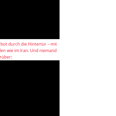
bot durch die Hintertür – mit
en wie im Iran. Und niemand
drüber
: