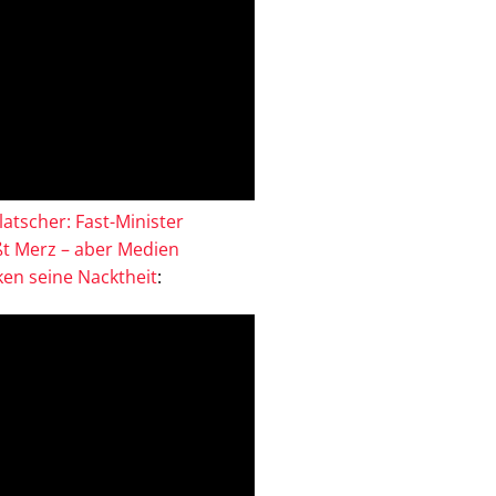
atscher: Fast-Minister
ßt Merz – aber Medien
en seine Nacktheit
: