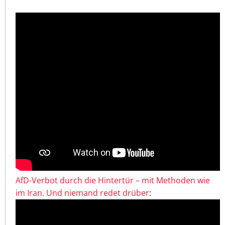
AfD-Verbot durch die Hintertür – mit Methoden wie
im Iran. Und niemand redet drüber
: