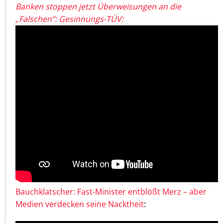
Banken stoppen jetzt Überweisungen an die
„Falschen“: Gesinnungs-TÜV:
Bauchklatscher: Fast-Minister entblößt Merz – aber
Medien verdecken seine Nacktheit
: