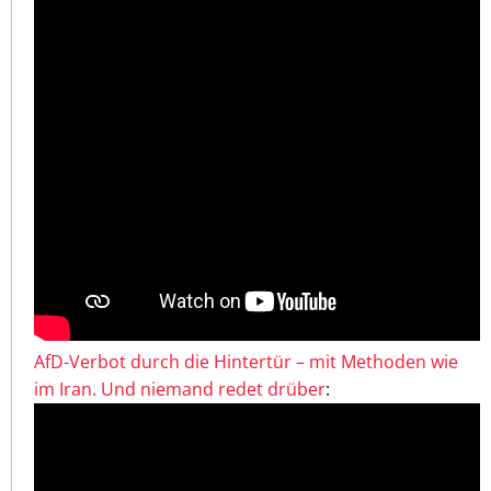
AfD-Verbot durch die Hintertür – mit Methoden wie
im Iran. Und niemand redet drüber
: