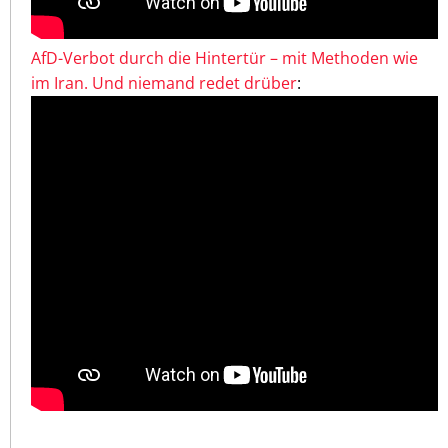
AfD-Verbot durch die Hintertür – mit Methoden wie
im Iran. Und niemand redet drüber
: