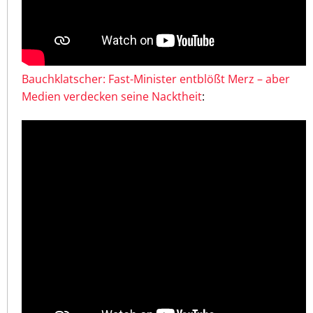
Bauchklatscher: Fast-Minister entblößt Merz – aber
Medien verdecken seine Nacktheit
: