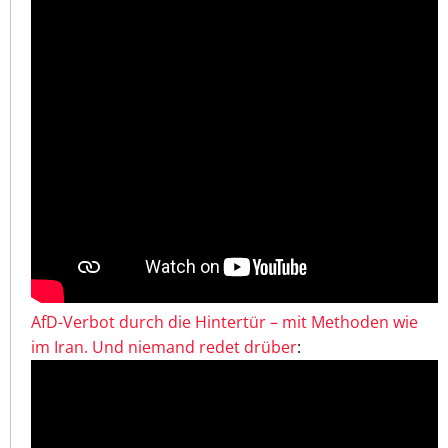
AfD-Verbot durch die Hintertür – mit Methoden wie
im Iran. Und niemand redet drüber
: