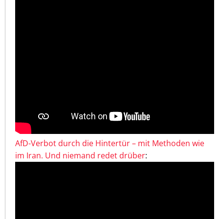
AfD-Verbot durch die Hintertür – mit Methoden wie
im Iran. Und niemand redet drüber
: