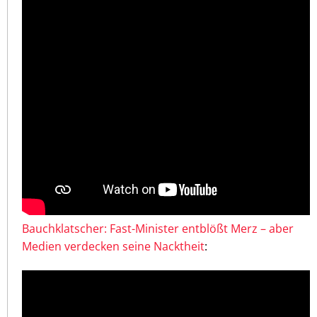
Bauchklatscher: Fast-Minister entblößt Merz – aber
Medien verdecken seine Nacktheit
: