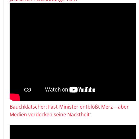
Bauchklatscher: Fast-Minister entblößt Merz – aber
Medien verdecken seine Nacktheit
: