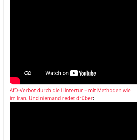
AfD-Verbot durch die Hintertür – mit Methoden wie
im Iran. Und niemand redet drüber
: