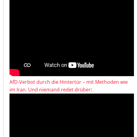
AfD-Verbot durch die Hintertür – mit Methoden wie
im Iran. Und niemand redet drüber
: