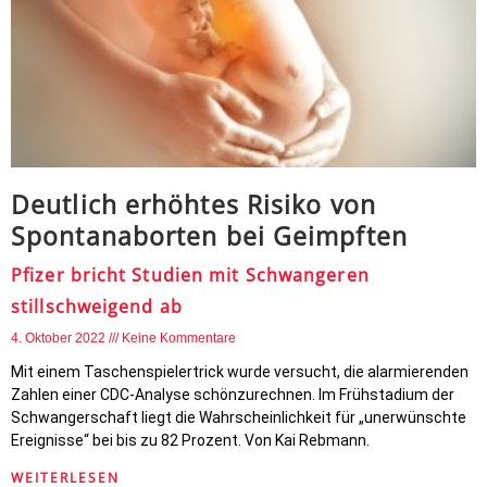
Deutlich erhöhtes Risiko von
Spontanaborten bei Geimpften
Pfizer bricht Studien mit Schwangeren
stillschweigend ab
4. Oktober 2022
Keine Kommentare
Mit einem Taschenspielertrick wurde versucht, die alarmierenden
Zahlen einer CDC-Analyse schönzurechnen. Im Frühstadium der
Schwangerschaft liegt die Wahrscheinlichkeit für „unerwünschte
Ereignisse“ bei bis zu 82 Prozent. Von Kai Rebmann.
WEITERLESEN