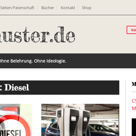
Seiten-Patenschaft
Bücher
Kontakt
Shop
Ke
 Ohne Belehrung. Ohne Ideologie.
M
: Diesel
C
M