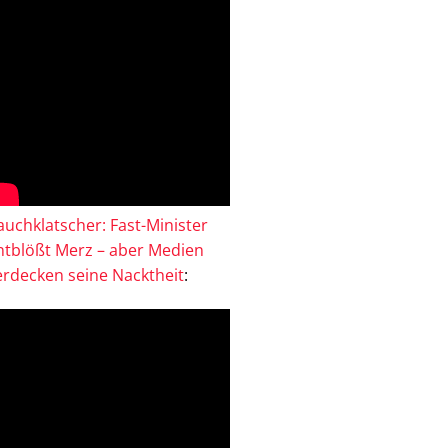
auchklatscher: Fast-Minister
ntblößt Merz – aber Medien
erdecken seine Nacktheit
: