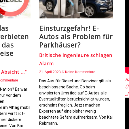
das
Einsturzgefahr! E-
erbieten
Autos als Problem für
 das
Parkhäuser?
eise
Britische Ingenieure schlagen
Alarm
 Absicht …“
21. April 2023
Keine Kommentare
B
Kommentare
Das Aus für Diesel und Benziner gilt als
Ü
beschlossene Sache. Ob beim
Nation? Es war
anvisierten Umstieg auf E-Autos alle
„
 nur vor dem
Eventualitäten berücksichtigt wurden,
ten
erscheint fraglich. Jetzt machen
r im Alltag mobil
Experten auf eine bisher wenig
dem wirft rot-
beachtete Gefahr aufmerksam. Von Kai
mmer dickere
Rebmann.
eine. Von Kai