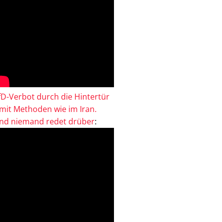
fD-Verbot durch die Hintertür
 mit Methoden wie im Iran.
nd niemand redet drüber
: