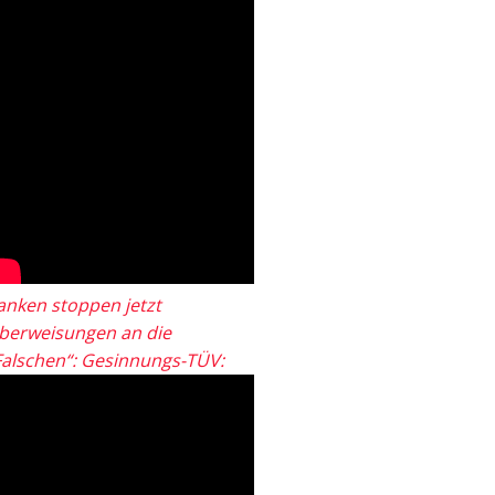
anken stoppen jetzt
berweisungen an die
Falschen“: Gesinnungs-TÜV: