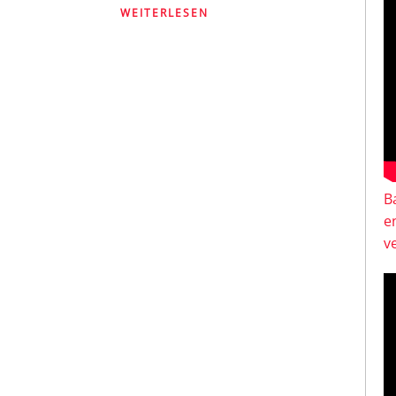
WEITERLESEN
B
e
v