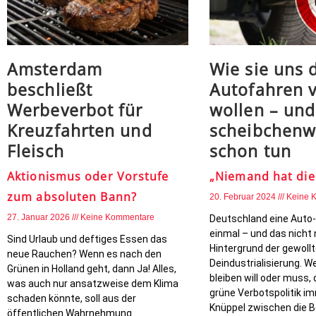
Amsterdam
Wie sie uns 
beschließt
Autofahren v
Werbeverbot für
wollen – und
Kreuzfahrten und
scheibchenw
Fleisch
schon tun
Aktionismus oder Vorstufe
„Niemand hat die
zum absoluten Bann?
20. Februar 2024
Keine 
27. Januar 2026
Keine Kommentare
Deutschland eine Auto-
einmal – und das nicht
Sind Urlaub und deftiges Essen das
Hintergrund der gewoll
neue Rauchen? Wenn es nach den
Deindustrialisierung. We
Grünen in Holland geht, dann Ja! Alles,
bleiben will oder muss, 
was auch nur ansatzweise dem Klima
grüne Verbotspolitik i
schaden könnte, soll aus der
Knüppel zwischen die B
öffentlichen Wahrnehmung