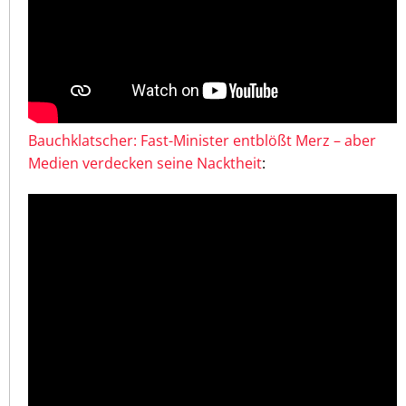
Bauchklatscher: Fast-Minister entblößt Merz – aber
Medien verdecken seine Nacktheit
: