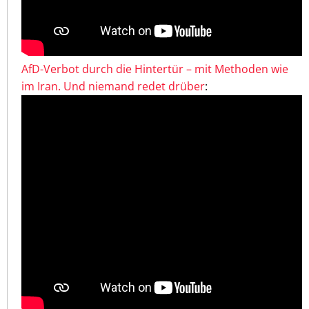
AfD-Verbot durch die Hintertür – mit Methoden wie
im Iran. Und niemand redet drüber
: