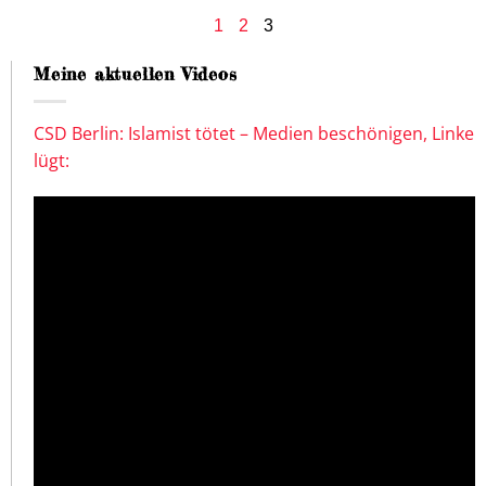
1
2
3
Meine aktuellen Videos
CSD Berlin: Islamist tötet – Medien beschönigen, Linke
lügt: