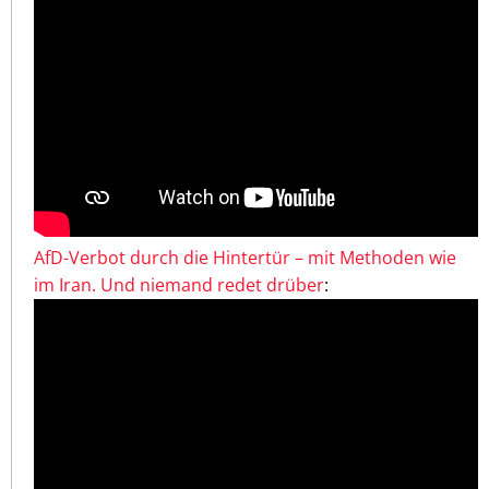
AfD-Verbot durch die Hintertür – mit Methoden wie
im Iran. Und niemand redet drüber
: