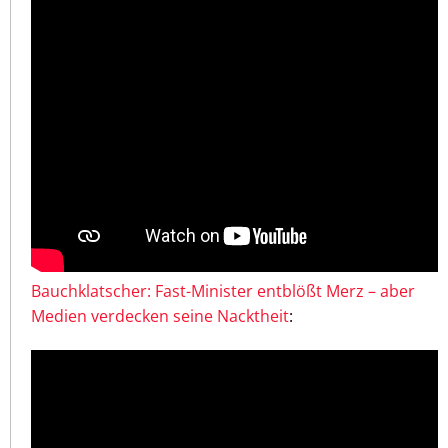
Bauchklatscher: Fast-Minister entblößt Merz – aber
Medien verdecken seine Nacktheit
: