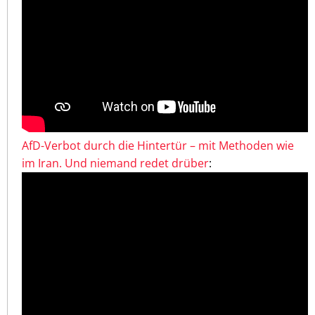
AfD-Verbot durch die Hintertür – mit Methoden wie
im Iran. Und niemand redet drüber
: