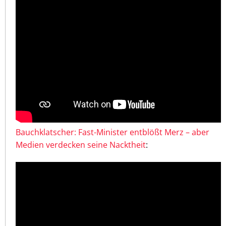
Bauchklatscher: Fast-Minister entblößt Merz – aber
Medien verdecken seine Nacktheit
: