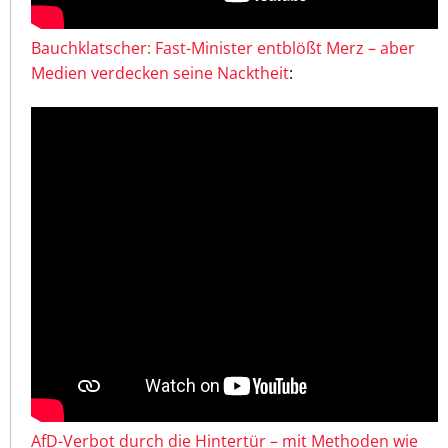
Bauchklatscher: Fast-Minister entblößt Merz – aber
Medien verdecken seine Nacktheit
:
AfD-Verbot durch die Hintertür – mit Methoden wie