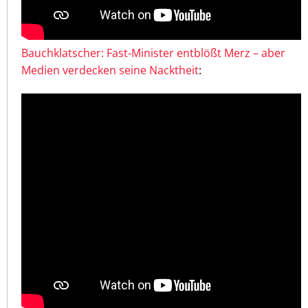
Bauchklatscher: Fast-Minister entblößt Merz – aber
Medien verdecken seine Nacktheit
: