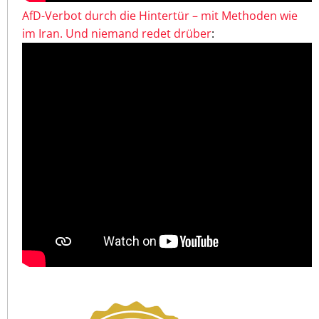
AfD-Verbot durch die Hintertür – mit Methoden wie
im Iran. Und niemand redet drüber
: